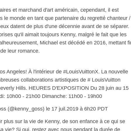
res et marchand d'art américain, cependant, il est
 le monde en tant que partenaire du regretté chanteur /
eux datent de plus d'une décennie avant de se séparer.
ises qu'il aimait toujours Kenny, malgré le fait que les
alheureusement, Michael est décédé en 2016, mettant fi
 de leur romance.
Los Angeles! À l'intérieur de #LouisVuittonX. La nouvelle
reuses collaborations artistiques de # LouisVuitton
à Beverly Hills. HEURES D'EXPOSITION Du 28 juin au 15
di: 10h00 - 21h00 Dimanche: 11h00 - 19h00
ss (@kenny_goss) le 17 juil.2019 à 6h20 PDT
r plus sur la vie de Kenny, de son enfance à ce qui se
 vie? Si oui, restez avec nous pendant la durée de