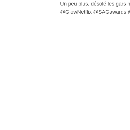
Un peu plus, désolé les gars
@GlowNetflix @SAGawards @C