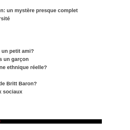
ion: un mystère presque complet
rsité
 un petit ami?
as un garçon
ine ethnique réelle?
 de Britt Baron?
x sociaux