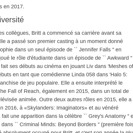
s en 2017.
iversité
s collègues, Britt a commencé sa carrière avant sa
Elle a passé son premier casting à un moment donné
ophie dans un seul épisode de `` Jennifer Falls '' en
joué le rôle d'étudiante dans un épisode de `` Awkward ''
fait ses débuts au cinéma en jouant Liv dans 'Meshes o
débuts en tant que comédienne Linda 058 dans 'Halo 5:
chise de jeu populaire. Elle a ensuite interprété le
 Fall of Reach, également en 2015, dans un total de
télévisée animée. Outre deux autres rôles en 2015, elle a
 en 2016, à «Skylanders: Imaginators» et au vénéré
fait une apparition dans la célèbre `` Grey's Anatomy '' e
 dans `` Criminal Minds: Beyond Borders '' (première foi
 absolument occupé pour Britt, et c'est son année la plu