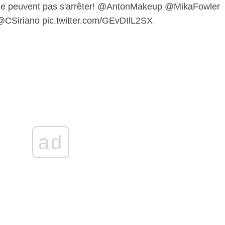
 ne peuvent pas s'arrêter! @AntonMakeup @MikaFowler
Siriano pic.twitter.com/GEvDIlL2SX
ad